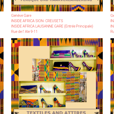
Genève Gare
G
INSIDE AFRICA SION- CREUSETS
I
INSIDE AFRICA LAUSANNE GARE (Entrée Principale)
IN
Rue de l' Ale 9-11
Ru