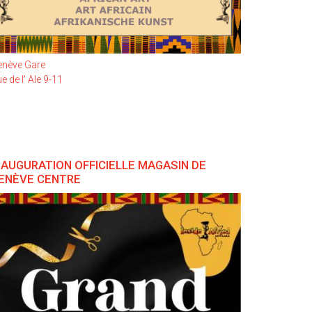
enève Gare
e de l' Ale 9-11
NAUGURATION OFFICIELLE MAGASIN DE
ENÈVE CENTRE