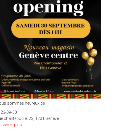
ous sommes heureux de
023-09-30
e chantepoulet 23, 1201 Genève
 savoir plus
sur
INAUGURATION