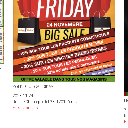
N
SOLDES MEGA FRIDAY
2023-11-24
N
Rue de Chantepoulet 23, 1201 Geneve
En savoir plus
sur
2
MEGA
Ru
FRIDAY
En
SOLDES