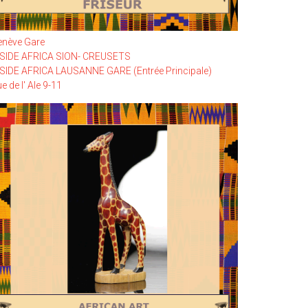
enève Gare
NSIDE AFRICA SION- CREUSETS
SIDE AFRICA LAUSANNE GARE (Entrée Principale)
e de l' Ale 9-11