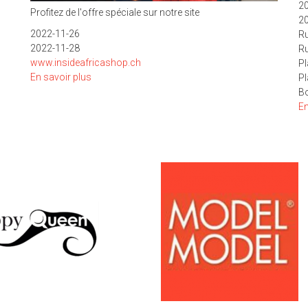
2
Profitez de l'offre spéciale sur notre site
2
2022-11-26
Ru
2022-11-28
Ru
www.insideafricashop.ch
Pl
En savoir plus
sur
Pl
Offre
Bo
spéciale
En
BLACK
FRIDAY
et
CYPER
MONDAY
SUR
NOTRE
ONLINE
SHOP
seulement
!