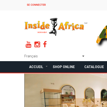
Aller
SE CONNECTER
au
contenu
principal
Français
Lister les acti
ACCUEIL
SHOP ONLINE
CATALOGUE
+