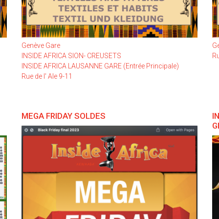
Genève Gare
G
INSIDE AFRICA SION- CREUSETS
Ru
INSIDE AFRICA LAUSANNE GARE (Entrée Principale)
Rue de l' Ale 9-11
MEGA FRIDAY SOLDES
I
G