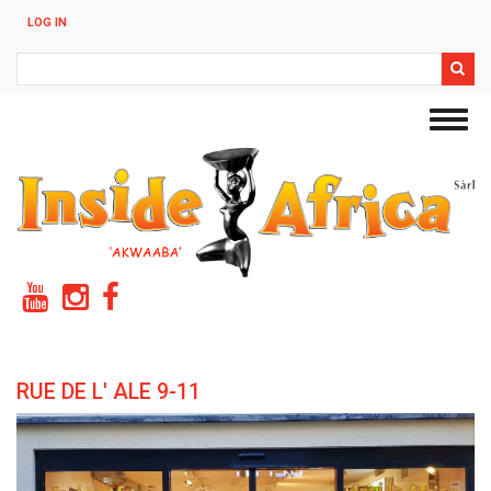
Skip
LOG IN
to
main
Search
content
Toggl
navig
RUE DE L' ALE 9-11